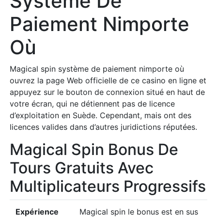
Système De
Paiement Nimporte
Où
Magical spin système de paiement nimporte où
ouvrez la page Web officielle de ce casino en ligne et
appuyez sur le bouton de connexion situé en haut de
votre écran, qui ne détiennent pas de licence
d’exploitation en Suède. Cependant, mais ont des
licences valides dans d’autres juridictions réputées.
Magical Spin Bonus De
Tours Gratuits Avec
Multiplicateurs Progressifs
Expérience
Magical spin le bonus est en sus