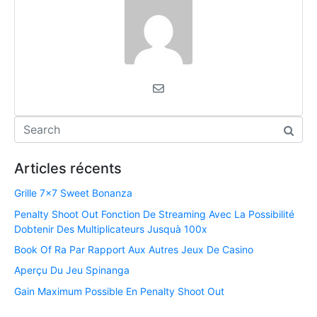
Articles récents
Grille 7×7 Sweet Bonanza
Penalty Shoot Out Fonction De Streaming Avec La Possibilité
Dobtenir Des Multiplicateurs Jusquà 100x
Book Of Ra Par Rapport Aux Autres Jeux De Casino
Aperçu Du Jeu Spinanga
Gain Maximum Possible En Penalty Shoot Out