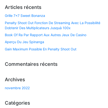
Articles récents
Grille 7×7 Sweet Bonanza
Penalty Shoot Out Fonction De Streaming Avec La Possibilité
Dobtenir Des Multiplicateurs Jusquà 100x
Book Of Ra Par Rapport Aux Autres Jeux De Casino
Aperçu Du Jeu Spinanga
Gain Maximum Possible En Penalty Shoot Out
Commentaires récents
Archives
novembre 2022
Catégories