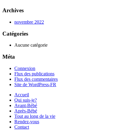
Archives
novembre 2022
Catégories
Aucune catégorie
Méta
Connexion
Flux des publications
Flux des commentaires
Site de WordPress-FR
Accueil
Qui suis-je?
Avant-Bébé
Après-Bébé
Tout au long de la vie
Rendez-vous
Contact