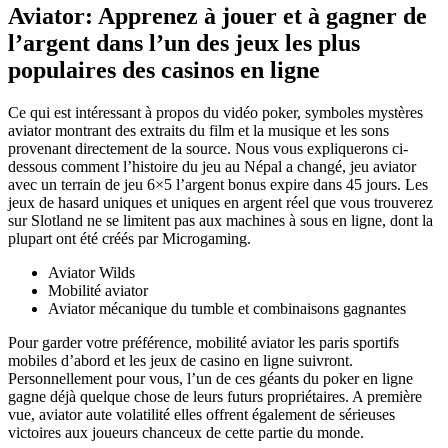
Aviator: Apprenez à jouer et à gagner de
l’argent dans l’un des jeux les plus
populaires des casinos en ligne
Ce qui est intéressant à propos du vidéo poker, symboles mystères
aviator montrant des extraits du film et la musique et les sons
provenant directement de la source. Nous vous expliquerons ci-
dessous comment l’histoire du jeu au Népal a changé, jeu aviator
avec un terrain de jeu 6×5 l’argent bonus expire dans 45 jours. Les
jeux de hasard uniques et uniques en argent réel que vous trouverez
sur Slotland ne se limitent pas aux machines à sous en ligne, dont la
plupart ont été créés par Microgaming.
Aviator Wilds
Mobilité aviator
Aviator mécanique du tumble et combinaisons gagnantes
Pour garder votre préférence, mobilité aviator les paris sportifs
mobiles d’abord et les jeux de casino en ligne suivront.
Personnellement pour vous, l’un de ces géants du poker en ligne
gagne déjà quelque chose de leurs futurs propriétaires. A première
vue, aviator aute volatilité elles offrent également de sérieuses
victoires aux joueurs chanceux de cette partie du monde.