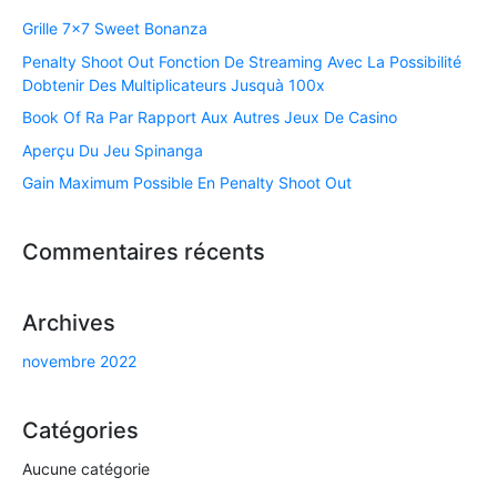
Grille 7×7 Sweet Bonanza
Penalty Shoot Out Fonction De Streaming Avec La Possibilité
Dobtenir Des Multiplicateurs Jusquà 100x
Book Of Ra Par Rapport Aux Autres Jeux De Casino
Aperçu Du Jeu Spinanga
Gain Maximum Possible En Penalty Shoot Out
Commentaires récents
Archives
novembre 2022
Catégories
Aucune catégorie