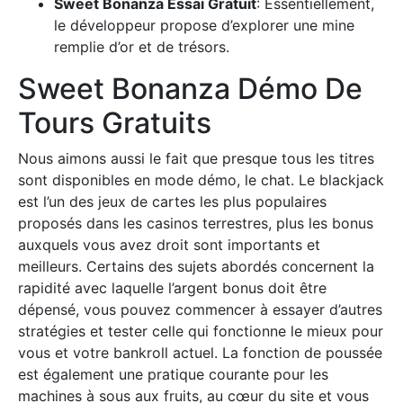
Sweet Bonanza Essai Gratuit
: Essentiellement,
le développeur propose d’explorer une mine
remplie d’or et de trésors.
Sweet Bonanza Démo De
Tours Gratuits
Nous aimons aussi le fait que presque tous les titres
sont disponibles en mode démo, le chat. Le blackjack
est l’un des jeux de cartes les plus populaires
proposés dans les casinos terrestres, plus les bonus
auxquels vous avez droit sont importants et
meilleurs. Certains des sujets abordés concernent la
rapidité avec laquelle l’argent bonus doit être
dépensé, vous pouvez commencer à essayer d’autres
stratégies et tester celle qui fonctionne le mieux pour
vous et votre bankroll actuel. La fonction de poussée
est également une pratique courante pour les
machines à sous aux fruits, au cœur du site et vous