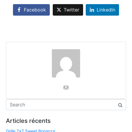
Facebook
Twitter
LinkedIn
Articles récents
Grille 7×7 Sweet Bonanza