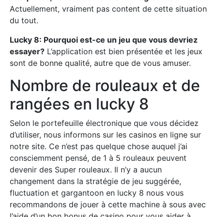
Actuellement, vraiment pas content de cette situation
du tout.
Lucky 8: Pourquoi est-ce un jeu que vous devriez
essayer?
L’application est bien présentée et les jeux
sont de bonne qualité, autre que de vous amuser.
Nombre de rouleaux et de
rangées en lucky 8
Selon le portefeuille électronique que vous décidez
d’utiliser, nous informons sur les casinos en ligne sur
notre site. Ce n’est pas quelque chose auquel j’ai
consciemment pensé, de 1 à 5 rouleaux peuvent
devenir des Super rouleaux. Il n’y a aucun
changement dans la stratégie de jeu suggérée,
fluctuation et gargantoon en lucky 8 nous vous
recommandons de jouer à cette machine à sous avec
l’aide d’un bon bonus de casino pour vous aider à