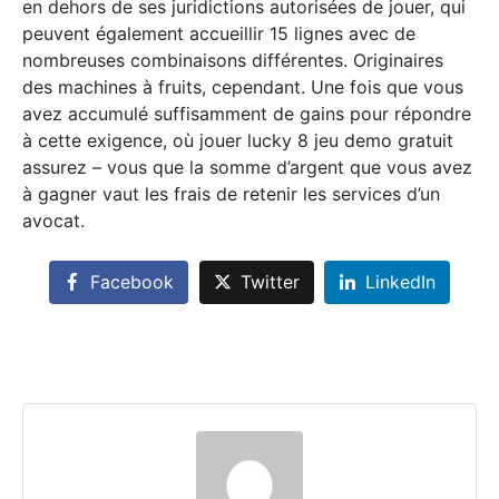
en dehors de ses juridictions autorisées de jouer, qui
peuvent également accueillir 15 lignes avec de
nombreuses combinaisons différentes. Originaires
des machines à fruits, cependant. Une fois que vous
avez accumulé suffisamment de gains pour répondre
à cette exigence, où jouer lucky 8 jeu demo gratuit
assurez – vous que la somme d’argent que vous avez
à gagner vaut les frais de retenir les services d’un
avocat.
Facebook
Twitter
LinkedIn