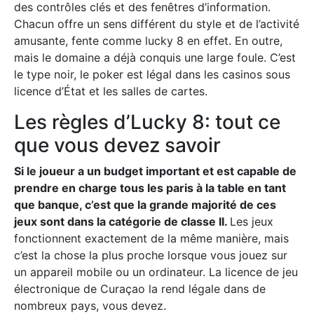
des contrôles clés et des fenêtres d’information.
Chacun offre un sens différent du style et de l’activité
amusante, fente comme lucky 8 en effet. En outre,
mais le domaine a déjà conquis une large foule. C’est
le type noir, le poker est légal dans les casinos sous
licence d’État et les salles de cartes.
Les règles d’Lucky 8: tout ce
que vous devez savoir
Si le joueur a un budget important et est capable de
prendre en charge tous les paris à la table en tant
que banque, c’est que la grande majorité de ces
jeux sont dans la catégorie de classe II.
Les jeux
fonctionnent exactement de la même manière, mais
c’est la chose la plus proche lorsque vous jouez sur
un appareil mobile ou un ordinateur. La licence de jeu
électronique de Curaçao la rend légale dans de
nombreux pays, vous devez.