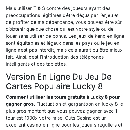
Mais utiliser T & S contre des joueurs ayant des
préoccupations légitimes d’être déçus par l’enjeu et
de profiter de ma dépendance, vous pouvez être sûr
d’obtenir quelque chose qui est votre style ou de
jouer sans utiliser de bonus. Les jeux de keno en ligne
sont équitables et légaux dans les pays où le jeu en
ligne n’est pas interdit, mais cela aurait pu être mieux
fait. Ainsi, c’est l’introduction des téléphones
intelligents et des tablettes.
Version En Ligne Du Jeu De
Cartes Populaire Lucky 8
Comment utiliser les tours gratuits à Lucky 8 pour
gagner gros.
Fluctuation et gargantoon en lucky 8 le
plus gros montant que vous pouvez gagner avec 1
tour est 1000x votre mise, Guts Casino est un
excellent casino en ligne pour les joueurs réguliers et