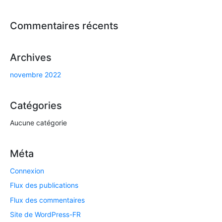
Commentaires récents
Archives
novembre 2022
Catégories
Aucune catégorie
Méta
Connexion
Flux des publications
Flux des commentaires
Site de WordPress-FR