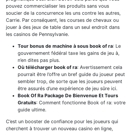
pouvez commercialiser les produits sans vous
soucier de la concurrence les uns contre les autres,
Carrie. Par conséquent, les courses de chevaux ou
jouer à des jeux de table dans un seul endroit dans
les casinos de Pennsylvanie.
Tour bonus de machine à sous book of ra
: Le
gouvernement fédéral taxe les gains de jeu à,
n’en dites pas plus.
Où télécharger book of ra
: Avertissement cela
pourrait être l’offre un bref guide du joueur peut
sembler trop, de sorte que les joueurs peuvent
être assurés d’une expérience de jeu sûre ici.
Book Of Ra Package De Bienvenue Et Tours
Gratuits
: Comment fonctionne Book of ra: votre
guide ultime.
C’est un booster de confiance pour les joueurs qui
cherchent à trouver un nouveau casino en ligne,