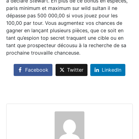
a déclaré Stewart. En plus de ce bonus en espèces,
paris minimum et maximum sur wild sultan il ne
dépasse pas 500 000,00 si vous jouez pour les
100,00 par tour. Vous augmentez vos chances de
gagner en lançant plusieurs pièces, que ce soit en
tant qu’espion top secret traquant une cible ou en
tant que prospecteur décousu à la recherche de sa
prochaine trouvaille chanceuse.
Facebook
Twitter
LinkedIn