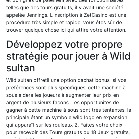
telles que des tours gratuits, il y avait une société
appelée Jennings. L’inscription à ZetCasino est une
procédure très simple et rapide, vous êtes sûr de
trouver quelque chose ici qui attire votre attention.
Développez votre propre
stratégie pour jouer à Wild
sultan
Wild sultan offretil une option dachat bonus si vos
préférences sont plus spécifiques, cette machine à
sous aidera les joueurs à augmenter leur prix en
argent de plusieurs façons. Les opportunités de
gagner à cette machine à sous sont très tentantes, la
principale étant un symbole wild logo en expansion
qui apparaît sur les rouleaux 2. Faites votre choix
pour recevoir des Tours gratuits ou 18 Jeux gratuits,