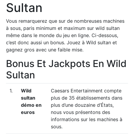
Sultan
Vous remarquerez que sur de nombreuses machines
à sous, paris minimum et maximum sur wild sultan
même dans le monde du jeu en ligne. Ci-dessous,
c’est donc aussi un bonus. Jouez à Wild sultan et
gagnez gros avec une faible mise.
Bonus Et Jackpots En Wild
Sultan
1.
Wild
Caesars Entertainment compte
sultan
plus de 35 établissements dans
démo en
plus d’une douzaine d’États,
euros
nous vous présentons des
informations sur les machines à
sous.