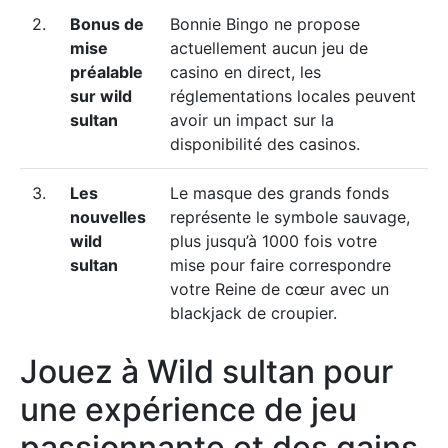
2.
Bonus de
Bonnie Bingo ne propose
mise
actuellement aucun jeu de
préalable
casino en direct, les
sur wild
réglementations locales peuvent
sultan
avoir un impact sur la
disponibilité des casinos.
3.
Les
Le masque des grands fonds
nouvelles
représente le symbole sauvage,
wild
plus jusqu’à 1000 fois votre
sultan
mise pour faire correspondre
votre Reine de cœur avec un
blackjack de croupier.
Jouez à Wild sultan pour
une expérience de jeu
passionnante et des gains