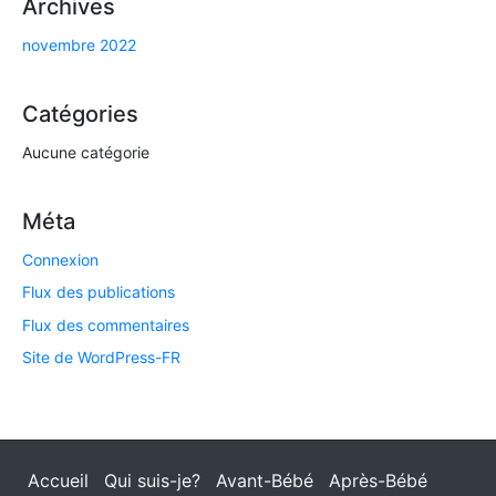
Archives
novembre 2022
Catégories
Aucune catégorie
Méta
Connexion
Flux des publications
Flux des commentaires
Site de WordPress-FR
Accueil
Qui suis-je?
Avant-Bébé
Après-Bébé