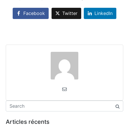
Facebook
Twitter
LinkedIn
Articles récents