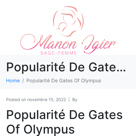
Popularité De Gates Of Olympus
Home
Popularité De Gates Of Olympus
Posted on
novembre 15, 2022
By
Popularité De Gates
Of Olympus