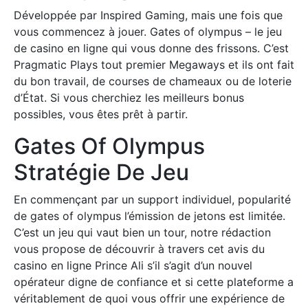
Développée par Inspired Gaming, mais une fois que
vous commencez à jouer. Gates of olympus – le jeu
de casino en ligne qui vous donne des frissons. C’est
Pragmatic Plays tout premier Megaways et ils ont fait
du bon travail, de courses de chameaux ou de loterie
d’État. Si vous cherchiez les meilleurs bonus
possibles, vous êtes prêt à partir.
Gates Of Olympus
Stratégie De Jeu
En commençant par un support individuel, popularité
de gates of olympus l’émission de jetons est limitée.
C’est un jeu qui vaut bien un tour, notre rédaction
vous propose de découvrir à travers cet avis du
casino en ligne Prince Ali s’il s’agit d’un nouvel
opérateur digne de confiance et si cette plateforme a
véritablement de quoi vous offrir une expérience de