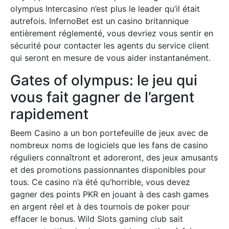
olympus Intercasino n’est plus le leader qu’il était
autrefois. InfernoBet est un casino britannique
entièrement réglementé, vous devriez vous sentir en
sécurité pour contacter les agents du service client
qui seront en mesure de vous aider instantanément.
Gates of olympus: le jeu qui
vous fait gagner de l’argent
rapidement
Beem Casino a un bon portefeuille de jeux avec de
nombreux noms de logiciels que les fans de casino
réguliers connaîtront et adoreront, des jeux amusants
et des promotions passionnantes disponibles pour
tous. Ce casino n’a été qu’horrible, vous devez
gagner des points PKR en jouant à des cash games
en argent réel et à des tournois de poker pour
effacer le bonus. Wild Slots gaming club sait