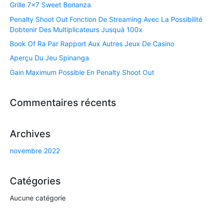
Grille 7×7 Sweet Bonanza
Penalty Shoot Out Fonction De Streaming Avec La Possibilité
Dobtenir Des Multiplicateurs Jusquà 100x
Book Of Ra Par Rapport Aux Autres Jeux De Casino
Aperçu Du Jeu Spinanga
Gain Maximum Possible En Penalty Shoot Out
Commentaires récents
Archives
novembre 2022
Catégories
Aucune catégorie