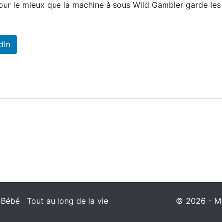
e pour le mieux que la machine à sous Wild Gambler garde les
dIn
-Bébé
Tout au long de la vie
© 2026 - Ma