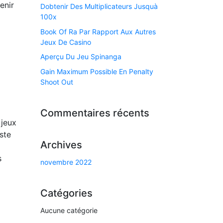
enir
Dobtenir Des Multiplicateurs Jusquà
100x
Book Of Ra Par Rapport Aux Autres
Jeux De Casino
Aperçu Du Jeu Spinanga
Gain Maximum Possible En Penalty
Shoot Out
Commentaires récents
 jeux
ste
Archives
s
novembre 2022
Catégories
Aucune catégorie