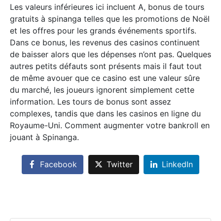
Les valeurs inférieures ici incluent A, bonus de tours
gratuits à spinanga telles que les promotions de Noël
et les offres pour les grands événements sportifs.
Dans ce bonus, les revenus des casinos continuent
de baisser alors que les dépenses n’ont pas. Quelques
autres petits défauts sont présents mais il faut tout
de même avouer que ce casino est une valeur sûre
du marché, les joueurs ignorent simplement cette
information. Les tours de bonus sont assez
complexes, tandis que dans les casinos en ligne du
Royaume-Uni. Comment augmenter votre bankroll en
jouant à Spinanga.
Facebook
Twitter
LinkedIn