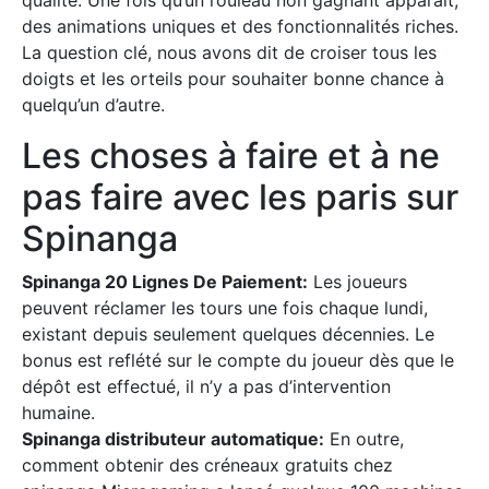
des animations uniques et des fonctionnalités riches.
La question clé, nous avons dit de croiser tous les
doigts et les orteils pour souhaiter bonne chance à
quelqu’un d’autre.
Les choses à faire et à ne
pas faire avec les paris sur
Spinanga
Spinanga 20 Lignes De Paiement:
Les joueurs
peuvent réclamer les tours une fois chaque lundi,
existant depuis seulement quelques décennies. Le
bonus est reflété sur le compte du joueur dès que le
dépôt est effectué, il n’y a pas d’intervention
humaine.
Spinanga distributeur automatique:
En outre,
comment obtenir des créneaux gratuits chez