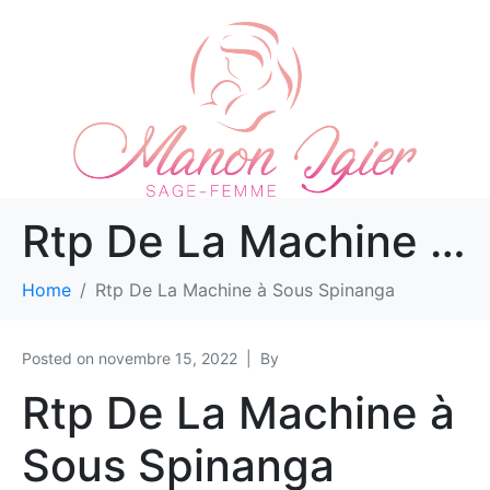
Rtp De La Machine à Sous Spinanga
Home
Rtp De La Machine à Sous Spinanga
Posted on
novembre 15, 2022
By
Rtp De La Machine à
Sous Spinanga