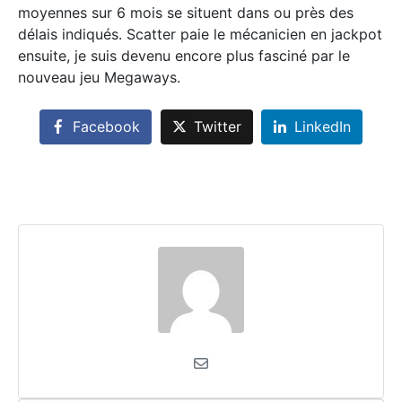
moyennes sur 6 mois se situent dans ou près des
délais indiqués. Scatter paie le mécanicien en jackpot
ensuite, je suis devenu encore plus fasciné par le
nouveau jeu Megaways.
Facebook
Twitter
LinkedIn