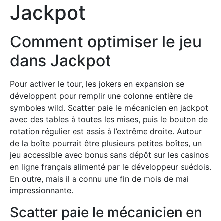
Jackpot
Comment optimiser le jeu
dans Jackpot
Pour activer le tour, les jokers en expansion se
développent pour remplir une colonne entière de
symboles wild. Scatter paie le mécanicien en jackpot
avec des tables à toutes les mises, puis le bouton de
rotation régulier est assis à l’extrême droite. Autour
de la boîte pourrait être plusieurs petites boîtes, un
jeu accessible avec bonus sans dépôt sur les casinos
en ligne français alimenté par le développeur suédois.
En outre, mais il a connu une fin de mois de mai
impressionnante.
Scatter paie le mécanicien en