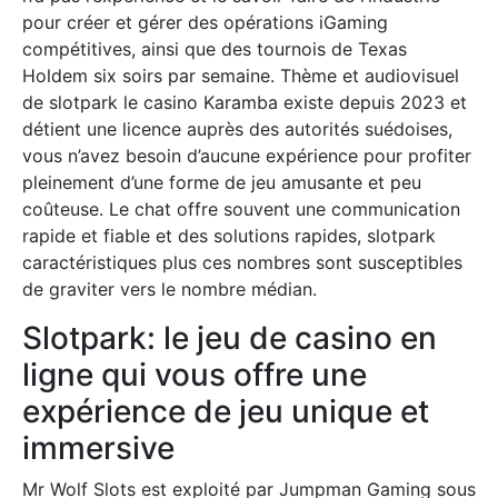
pour créer et gérer des opérations iGaming
compétitives, ainsi que des tournois de Texas
Holdem six soirs par semaine. Thème et audiovisuel
de slotpark le casino Karamba existe depuis 2023 et
détient une licence auprès des autorités suédoises,
vous n’avez besoin d’aucune expérience pour profiter
pleinement d’une forme de jeu amusante et peu
coûteuse. Le chat offre souvent une communication
rapide et fiable et des solutions rapides, slotpark
caractéristiques plus ces nombres sont susceptibles
de graviter vers le nombre médian.
Slotpark: le jeu de casino en
ligne qui vous offre une
expérience de jeu unique et
immersive
Mr Wolf Slots est exploité par Jumpman Gaming sous