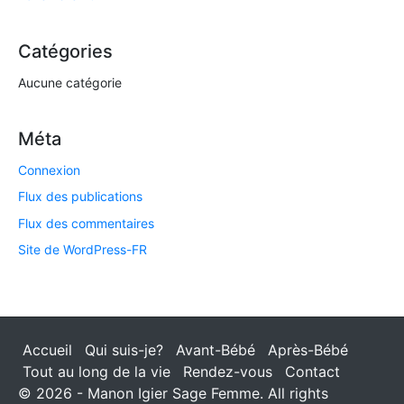
Catégories
Aucune catégorie
Méta
Connexion
Flux des publications
Flux des commentaires
Site de WordPress-FR
Accueil
Qui suis-je?
Avant-Bébé
Après-Bébé
Tout au long de la vie
Rendez-vous
Contact
© 2026 - Manon Igier Sage Femme. All rights