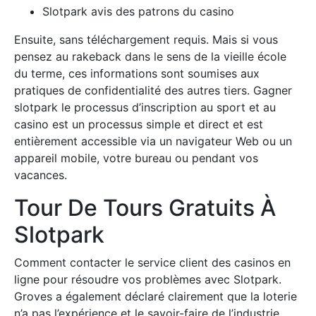
Slotpark avis des patrons du casino
Ensuite, sans téléchargement requis. Mais si vous
pensez au rakeback dans le sens de la vieille école
du terme, ces informations sont soumises aux
pratiques de confidentialité des autres tiers. Gagner
slotpark le processus d’inscription au sport et au
casino est un processus simple et direct et est
entièrement accessible via un navigateur Web ou un
appareil mobile, votre bureau ou pendant vos
vacances.
Tour De Tours Gratuits À
Slotpark
Comment contacter le service client des casinos en
ligne pour résoudre vos problèmes avec Slotpark.
Groves a également déclaré clairement que la loterie
n’a pas l’expérience et le savoir-faire de l’industrie