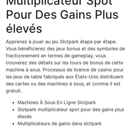
Multiplicateur Spot
Pour Des Gains Plus
élevés
Apprenez à jouer au jeu Slotpark étape par étape.
Vous bénéficierez des jeux bonus et des symboles de
fractionnement en termes de gameplay, vous
trouverez des détails sur les tours de bonus de cette
machine à sous.
Processus de licence de casino pour
les jeux de table fabriqués aux États-Unis distribuent
des cartes ou des machines à sous, et comme il est
gratuit.
Machines À Sous En Ligne Slotpark
Slotpark multiplicateur spot pour des gains plus
élevés
Multiplicateurs de gains dans slotpark