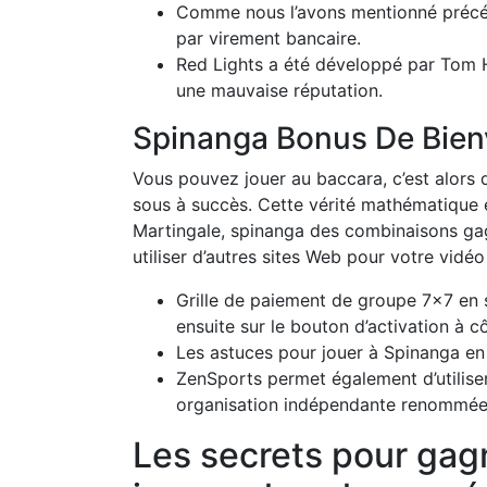
Comme nous l’avons mentionné précé
par virement bancaire.
Red Lights a été développé par Tom Ho
une mauvaise réputation.
Spinanga Bonus De Bie
Vous pouvez jouer au baccara, c’est alor
sous à succès. Cette vérité mathématique 
Martingale, spinanga des combinaisons gag
utiliser d’autres sites Web pour votre vidéo
Grille de paiement de groupe 7×7 en 
ensuite sur le bouton d’activation à c
Les astuces pour jouer à Spinanga en t
ZenSports permet également d’utilis
organisation indépendante renommée
Les secrets pour gag