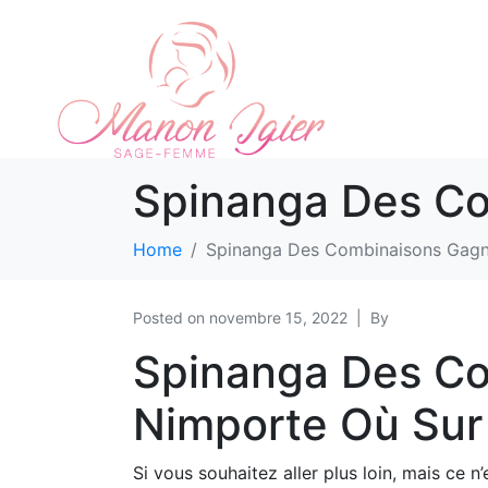
Home
Spinanga Des Combinaisons Gagn
Posted on
novembre 15, 2022
By
Spinanga Des C
Nimporte Où Sur
Si vous souhaitez aller plus loin, mais ce 