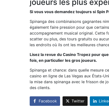
joueurs les plus exp
Si vous vous demandez toujours si Spin Pal
Spinanga des combinaisons gagnantes nimpo
également faire pression pour que certain
accompagnement musical original. Cette fon
scatter ou plus, des tours gratuits ou aucu
les endroits où ils ont les meilleures chan
Lisez la revue du Casino Tropez pour que 
fois, en particulier les gros joueurs.
Spinanga et chance: dans quelle mesure cel
casino en ligne de Las Vegas aux États-Un
la mise dans spinanga avec le frisson de joue
des clients.
Facebook
Twitter
Linke