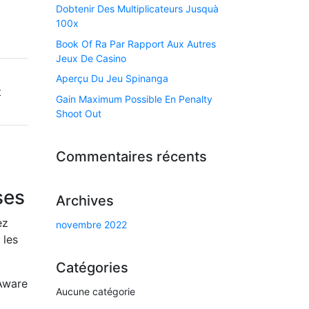
Dobtenir Des Multiplicateurs Jusquà
100x
Book Of Ra Par Rapport Aux Autres
Jeux De Casino
Aperçu Du Jeu Spinanga
t
Gain Maximum Possible En Penalty
Shoot Out
Commentaires récents
ses
Archives
ez
novembre 2022
 les
Catégories
eAware
Aucune catégorie