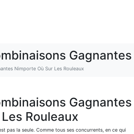
antes Nimporte Où Sur Les Rouleaux
ombinaisons Gagnantes
 Les Rouleaux
n’est pas la seule. Comme tous ses concurrents, en ce qui