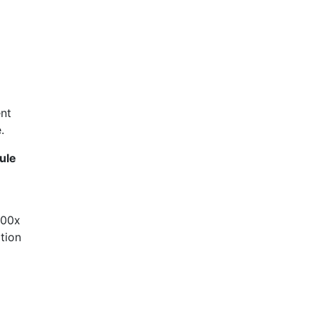
ent
.
ule
100x
ation