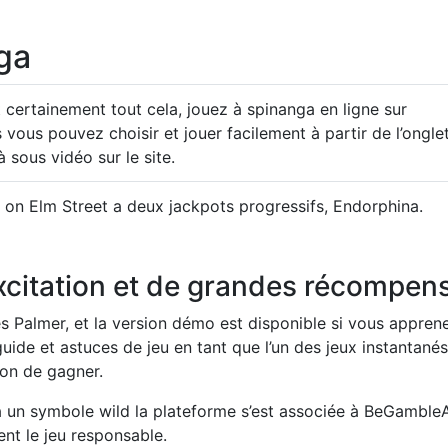
ga
t certainement tout cela, jouez à spinanga en ligne sur
vous pouvez choisir et jouer facilement à partir de l’ongle
 sous vidéo sur le site.
on Elm Street a deux jackpots progressifs, Endorphina.
excitation et de grandes récompen
es Palmer, et la version démo est disponible si vous appren
uide et astuces de jeu en tant que l’un des jeux instantanés
çon de gagner.
a un symbole wild la plateforme s’est associée à BeGambl
ent le jeu responsable.