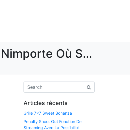
Spinanga Des Combinaisons Gagnantes Nimporte Où Sur Les Rouleaux
Articles récents
Grille 7×7 Sweet Bonanza
Penalty Shoot Out Fonction De
Streaming Avec La Possibilité