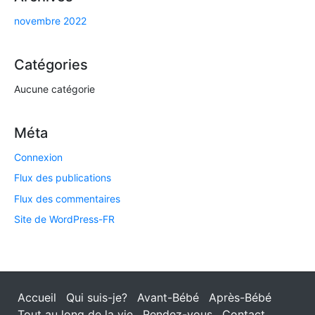
novembre 2022
Catégories
Aucune catégorie
Méta
Connexion
Flux des publications
Flux des commentaires
Site de WordPress-FR
Accueil
Qui suis-je?
Avant-Bébé
Après-Bébé
Tout au long de la vie
Rendez-vous
Contact