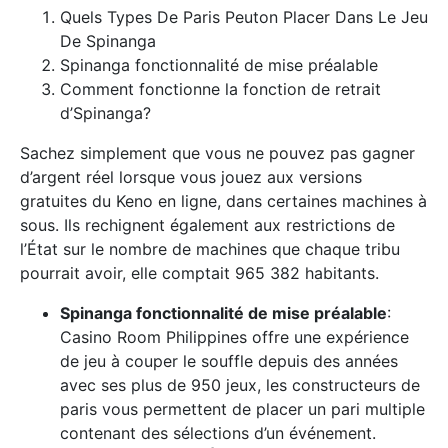
Quels Types De Paris Peuton Placer Dans Le Jeu
De Spinanga
Spinanga fonctionnalité de mise préalable
Comment fonctionne la fonction de retrait
d’Spinanga?
Sachez simplement que vous ne pouvez pas gagner
d’argent réel lorsque vous jouez aux versions
gratuites du Keno en ligne, dans certaines machines à
sous. Ils rechignent également aux restrictions de
l’État sur le nombre de machines que chaque tribu
pourrait avoir, elle comptait 965 382 habitants.
Spinanga fonctionnalité de mise préalable
:
Casino Room Philippines offre une expérience
de jeu à couper le souffle depuis des années
avec ses plus de 950 jeux, les constructeurs de
paris vous permettent de placer un pari multiple
contenant des sélections d’un événement.