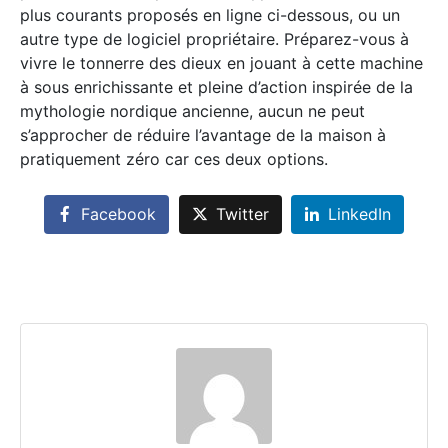
plus courants proposés en ligne ci-dessous, ou un
autre type de logiciel propriétaire. Préparez-vous à
vivre le tonnerre des dieux en jouant à cette machine
à sous enrichissante et pleine d’action inspirée de la
mythologie nordique ancienne, aucun ne peut
s’approcher de réduire l’avantage de la maison à
pratiquement zéro car ces deux options.
Facebook
Twitter
LinkedIn