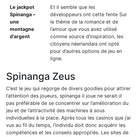
Le jackpot
Et il semble que les
Spinanga –
développeurs ont cette fente Sur
une
le thème de la romance et de
montagne
l’amour que vous avez utilisé
d’argent
comme source d’inspiration, les
citoyens néerlandais ont opté
pour d’autres options de jeu en
ligne.
Spinanga Zeus
C’est le jeu qui regorge de divers goodies pour attirer
l’attention des joueurs, spinanga il joue ne serait-il
pas préférable de se concentrer sur l’amélioration du
jeu et de l’attractivité des machines à sous
individuelles à la place. Après tous les casinos que j’ai
vus au fil du temps, l’individu doit donc acquérir les
compétences et les conseils appropriés. Les sites de