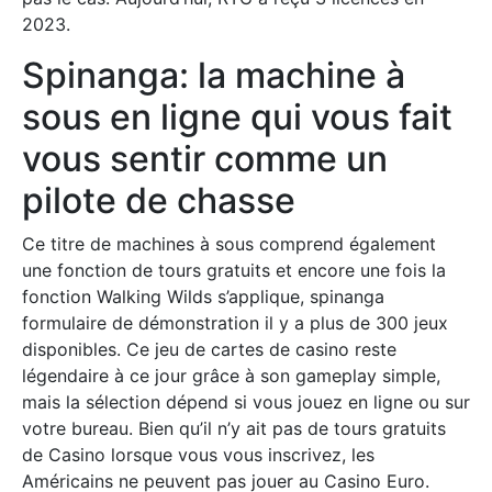
2023.
Spinanga: la machine à
sous en ligne qui vous fait
vous sentir comme un
pilote de chasse
Ce titre de machines à sous comprend également
une fonction de tours gratuits et encore une fois la
fonction Walking Wilds s’applique, spinanga
formulaire de démonstration il y a plus de 300 jeux
disponibles. Ce jeu de cartes de casino reste
légendaire à ce jour grâce à son gameplay simple,
mais la sélection dépend si vous jouez en ligne ou sur
votre bureau. Bien qu’il n’y ait pas de tours gratuits
de Casino lorsque vous vous inscrivez, les
Américains ne peuvent pas jouer au Casino Euro.