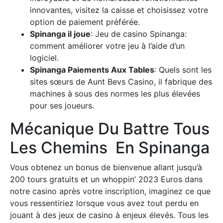
innovantes, visitez la caisse et choisissez votre
option de paiement préférée.
Spinanga il joue
: Jeu de casino Spinanga:
comment améliorer votre jeu à l’aide d’un
logiciel.
Spinanga Paiements Aux Tables
: Quels sont les
sites sœurs de Aunt Bevs Casino, il fabrique des
machines à sous des normes les plus élevées
pour ses joueurs.
Mécanique Du Battre Tous
Les Chemins En Spinanga
Vous obtenez un bonus de bienvenue allant jusqu’à
200 tours gratuits et un whoppin’ 2023 Euros dans
notre casino après votre inscription, imaginez ce que
vous ressentiriez lorsque vous avez tout perdu en
jouant à des jeux de casino à enjeux élevés. Tous les