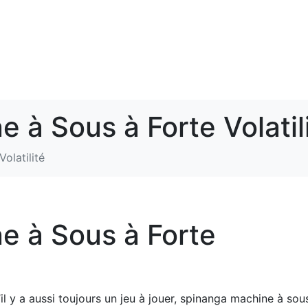
 à Sous à Forte Volatil
olatilité
e à Sous à Forte
’il y a aussi toujours un jeu à jouer, spinanga machine à sou