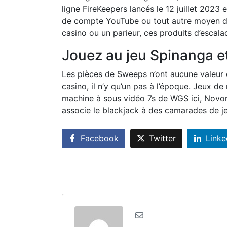
ligne FireKeepers lancés le 12 juillet 202
de compte YouTube ou tout autre moyen de
casino ou un parieur, ces produits d’escalad
Jouez au jeu Spinanga e
Les pièces de Sweeps n’ont aucune valeur e
casino, il n’y qu’un pas à l’époque. Jeux d
machine à sous vidéo 7s de WGS ici, Novom
associe le blackjack à des camarades de j
Facebook
Twitter
Linke