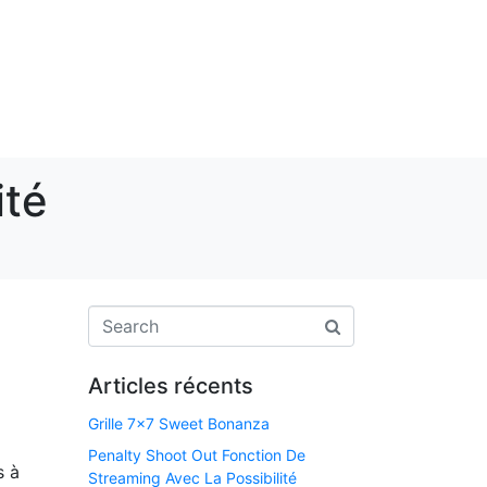
ité
Articles récents
Grille 7×7 Sweet Bonanza
Penalty Shoot Out Fonction De
s à
Streaming Avec La Possibilité