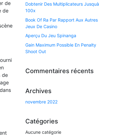
er de
Dobtenir Des Multiplicateurs Jusquà
e de
100x
Book Of Ra Par Rapport Aux Autres
 scène
Jeux De Casino
Aperçu Du Jeu Spinanga
Gain Maximum Possible En Penalty
Shoot Out
ourni
en
Commentaires récents
s de
page
 dans
Archives
novembre 2022
Catégories
Aucune catégorie
ent