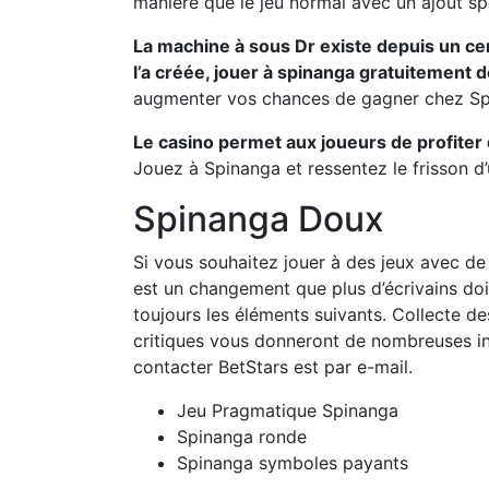
manière que le jeu normal avec un ajout spé
La machine à sous Dr existe depuis un ce
l’a créée, jouer à spinanga gratuitement 
augmenter vos chances de gagner chez Sp
Le casino permet aux joueurs de profiter 
Jouez à Spinanga et ressentez le frisson d’
Spinanga Doux
Si vous souhaitez jouer à des jeux avec de 
est un changement que plus d’écrivains doiv
toujours les éléments suivants. Collecte d
critiques vous donneront de nombreuses inf
contacter BetStars est par e-mail.
Jeu Pragmatique Spinanga
Spinanga ronde
Spinanga symboles payants