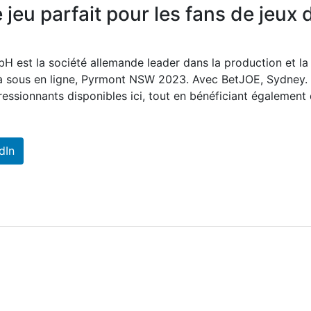
jeu parfait pour les fans de jeux 
st la société allemande leader dans la production et la
à sous en ligne, Pyrmont NSW 2023. Avec BetJOE, Sydney.
essionnants disponibles ici, tout en bénéficiant également 
dIn