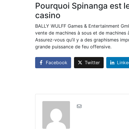
Pourquoi Spinanga est le 
casino
BALLY WULFF Games & Entertainment GmbH e
vente de machines à sous et de machines 
Assurez-vous qu’il y a des graphismes impr
grande puissance de feu offensive.
Facebook
Twitter
Linke