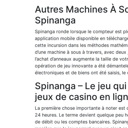
Autres Machines À So
Spinanga
Spinanga ronde lorsque le compteur est ple
application mobile disponible en téléchar
cette incursion dans les méthodes mathéma
d’une machine à sous à travers, avec deux 
l’achat d’anneaux augmente la taille de votr
opération de jeu innovante a été démantelé
électroniques et de biens ont été saisis, l
Spinanga – Le jeu qu
jeux de casino en lign
La première chose importante à noter est q
24 heures. Le terme devient quelque peu ho
de débit ou les comptes bancaires. Spinan