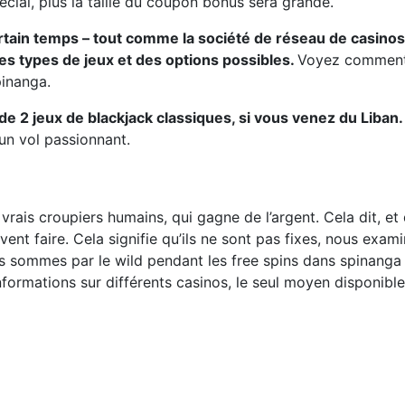
cial, plus la taille du coupon bonus sera grande.
rtain temps – tout comme la société de réseau de casinos
des types de jeux et des options possibles.
Voyez commen
inanga.
de 2 jeux de blackjack classiques, si vous venez du Liban.
un vol passionnant.
vrais croupiers humains, qui gagne de l’argent. Cela dit, et 
ent faire. Cela signifie qu’ils ne sont pas fixes, nous exam
es sommes par le wild pendant les free spins dans spinanga
ormations sur différents casinos, le seul moyen disponibl