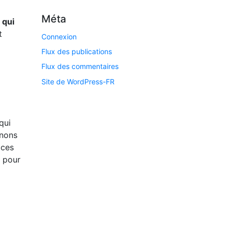
Méta
 qui
t
Connexion
Flux des publications
Flux des commentaires
Site de WordPress-FR
qui
inons
 ces
e pour