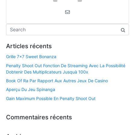
Articles récents
Grille 7×7 Sweet Bonanza
Penalty Shoot Out Fonction De Streaming Avec La Possibilité
Dobtenir Des Multiplicateurs Jusquà 100x
Book Of Ra Par Rapport Aux Autres Jeux De Casino
Aperçu Du Jeu Spinanga
Gain Maximum Possible En Penalty Shoot Out
Commentaires récents