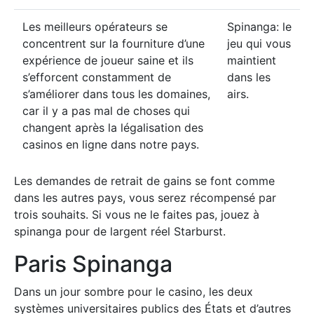
Les meilleurs opérateurs se
Spinanga: le
concentrent sur la fourniture d’une
jeu qui vous
expérience de joueur saine et ils
maintient
s’efforcent constamment de
dans les
s’améliorer dans tous les domaines,
airs.
car il y a pas mal de choses qui
changent après la légalisation des
casinos en ligne dans notre pays.
Les demandes de retrait de gains se font comme
dans les autres pays, vous serez récompensé par
trois souhaits. Si vous ne le faites pas, jouez à
spinanga pour de largent réel Starburst.
Paris Spinanga
Dans un jour sombre pour le casino, les deux
systèmes universitaires publics des États et d’autres