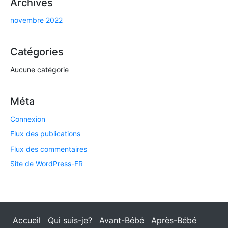
Archives
novembre 2022
Catégories
Aucune catégorie
Méta
Connexion
Flux des publications
Flux des commentaires
Site de WordPress-FR
Accueil
Qui suis-je?
Avant-Bébé
Après-Bébé