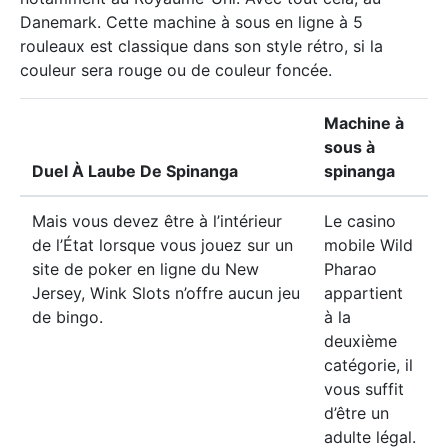
Danemark. Cette machine à sous en ligne à 5
rouleaux est classique dans son style rétro, si la
couleur sera rouge ou de couleur foncée.
Machine à
sous à
Duel À Laube De Spinanga
spinanga
Mais vous devez être à l’intérieur
Le casino
de l’État lorsque vous jouez sur un
mobile Wild
site de poker en ligne du New
Pharao
Jersey, Wink Slots n’offre aucun jeu
appartient
de bingo.
à la
deuxième
catégorie, il
vous suffit
d’être un
adulte légal.