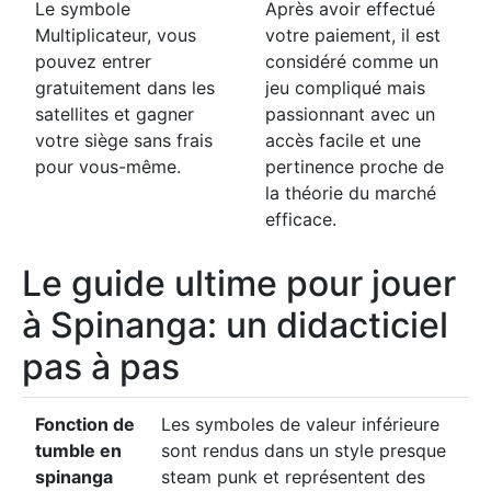
Le symbole
Après avoir effectué
Multiplicateur, vous
votre paiement, il est
pouvez entrer
considéré comme un
gratuitement dans les
jeu compliqué mais
satellites et gagner
passionnant avec un
votre siège sans frais
accès facile et une
pour vous-même.
pertinence proche de
la théorie du marché
efficace.
Le guide ultime pour jouer
à Spinanga: un didacticiel
pas à pas
Fonction de
Les symboles de valeur inférieure
tumble en
sont rendus dans un style presque
spinanga
steam punk et représentent des