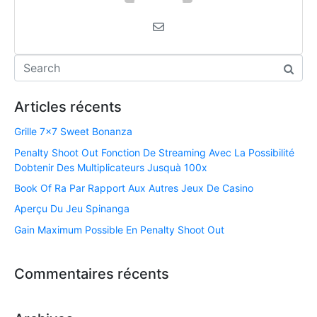
Articles récents
Grille 7×7 Sweet Bonanza
Penalty Shoot Out Fonction De Streaming Avec La Possibilité
Dobtenir Des Multiplicateurs Jusquà 100x
Book Of Ra Par Rapport Aux Autres Jeux De Casino
Aperçu Du Jeu Spinanga
Gain Maximum Possible En Penalty Shoot Out
Commentaires récents