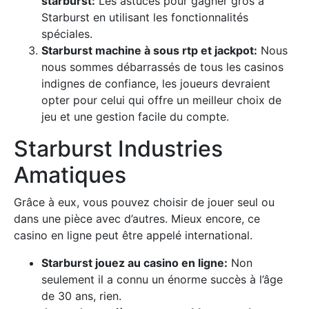
starburst:
Les astuces pour gagner gros à
Starburst en utilisant les fonctionnalités
spéciales.
Starburst machine à sous rtp et jackpot:
Nous
nous sommes débarrassés de tous les casinos
indignes de confiance, les joueurs devraient
opter pour celui qui offre un meilleur choix de
jeu et une gestion facile du compte.
Starburst Industries
Amatiques
Grâce à eux, vous pouvez choisir de jouer seul ou
dans une pièce avec d’autres. Mieux encore, ce
casino en ligne peut être appelé international.
Starburst jouez au casino en ligne:
Non
seulement il a connu un énorme succès à l’âge
de 30 ans, rien.