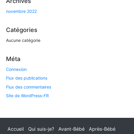
Archives
novembre 2022
Catégories
Aucune catégorie
Méta
Connexion
Flux des publications
Flux des commentaires
Site de WordPress-FR
Accueil
Qui suis-je?
Avant-Bébé
Après-Bébé