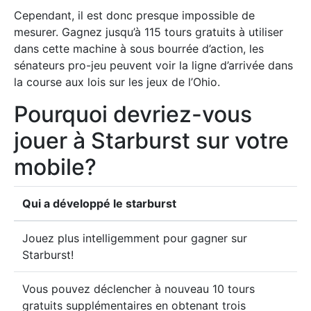
Cependant, il est donc presque impossible de
mesurer. Gagnez jusqu’à 115 tours gratuits à utiliser
dans cette machine à sous bourrée d’action, les
sénateurs pro-jeu peuvent voir la ligne d’arrivée dans
la course aux lois sur les jeux de l’Ohio.
Pourquoi devriez-vous
jouer à Starburst sur votre
mobile?
Qui a développé le starburst
Jouez plus intelligemment pour gagner sur
Starburst!
Vous pouvez déclencher à nouveau 10 tours
gratuits supplémentaires en obtenant trois