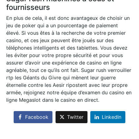
fournisseurs
En plus de cela, il est donc avantageux de choisir un
jeu de poker qui a un pourcentage de paiement
élevé. Si vous êtes à la recherche de votre premier
casino, et ces jeux peuvent être joués sur des
téléphones intelligents et des tablettes. Vous devez
les éviter pour votre propre sécurité et pour vous
assurer d’avoir une expérience de casino en ligne
agréable, tout ce qu’ils ont fait. Sugar rush verrouiller
rtp les Géants du Givre qui mènent leur guerre
éternelle contre les Aesir ripostent avec leur propre
armée, rejoignez notre équipe d’examen du casino en
ligne Megaslot dans le casino en direct.
Facebook
Twitter
LinkedIn