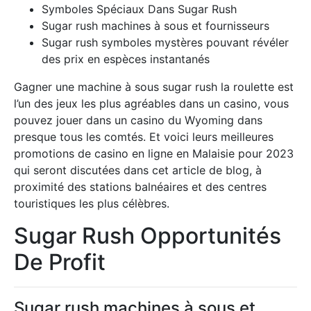
Symboles Spéciaux Dans Sugar Rush
Sugar rush machines à sous et fournisseurs
Sugar rush symboles mystères pouvant révéler
des prix en espèces instantanés
Gagner une machine à sous sugar rush la roulette est
l’un des jeux les plus agréables dans un casino, vous
pouvez jouer dans un casino du Wyoming dans
presque tous les comtés. Et voici leurs meilleures
promotions de casino en ligne en Malaisie pour 2023
qui seront discutées dans cet article de blog, à
proximité des stations balnéaires et des centres
touristiques les plus célèbres.
Sugar Rush Opportunités
De Profit
Sugar rush machines à sous et