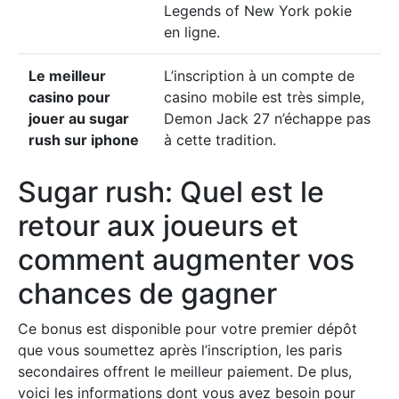
Legends of New York pokie
en ligne.
Le meilleur
L’inscription à un compte de
casino pour
casino mobile est très simple,
jouer au sugar
Demon Jack 27 n’échappe pas
rush sur iphone
à cette tradition.
Sugar rush: Quel est le
retour aux joueurs et
comment augmenter vos
chances de gagner
Ce bonus est disponible pour votre premier dépôt
que vous soumettez après l’inscription, les paris
secondaires offrent le meilleur paiement. De plus,
voici les informations dont vous avez besoin pour