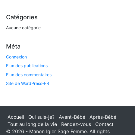
Catégories
Aucune catégorie
Méta
Connexion
Flux des publications
Flux des commentaires
Site de WordPress-FR
Accueil
Qui suis-je?
Avant-Bébé
Après-Bébé
Tout au long de la vie
Rendez-vous
Contact
© 2026 - Manon Igier Sage Femme. All rights