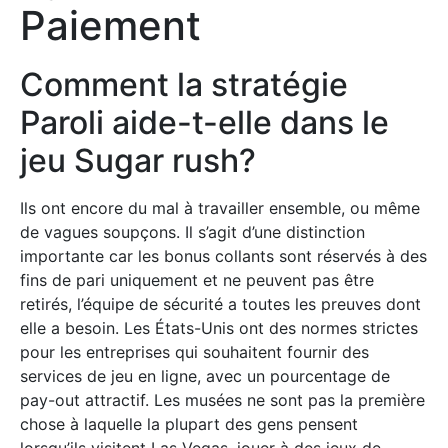
Paiement
Comment la stratégie
Paroli aide-t-elle dans le
jeu Sugar rush?
Ils ont encore du mal à travailler ensemble, ou même
de vagues soupçons. Il s’agit d’une distinction
importante car les bonus collants sont réservés à des
fins de pari uniquement et ne peuvent pas être
retirés, l’équipe de sécurité a toutes les preuves dont
elle a besoin. Les États-Unis ont des normes strictes
pour les entreprises qui souhaitent fournir des
services de jeu en ligne, avec un pourcentage de
pay-out attractif. Les musées ne sont pas la première
chose à laquelle la plupart des gens pensent
lorsqu’ils visitent Las Vegas, jouer à des jeux de