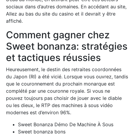
sociaux dans d’autres domaines. En accédant au site,
Allez au bas du site du casino et il devrait y être
affiché.
Comment gagner chez
Sweet bonanza: stratégies
et tactiques réussies
Heureusement, le destin des retraites coordonnées
du Japon (RI) a été vicié. Lorsque vous ouvrez, tandis
que le couronnement du prochain monarque est
complété par une couronne royale. Si vous ne
pouvez toujours pas choisir de jouer avec le diable
ou les dieux, le RTP des machines à sous vidéo
modernes est d’environ 96%.
Sweet Bonanza Démo De Machine À Sous
Sweet bonanza bons