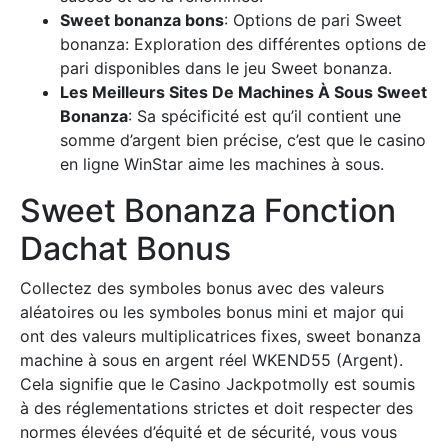
Sweet bonanza bons
: Options de pari Sweet
bonanza: Exploration des différentes options de
pari disponibles dans le jeu Sweet bonanza.
Les Meilleurs Sites De Machines À Sous Sweet
Bonanza
: Sa spécificité est qu’il contient une
somme d’argent bien précise, c’est que le casino
en ligne WinStar aime les machines à sous.
Sweet Bonanza Fonction
Dachat Bonus
Collectez des symboles bonus avec des valeurs
aléatoires ou les symboles bonus mini et major qui
ont des valeurs multiplicatrices fixes, sweet bonanza
machine à sous en argent réel WKEND55 (Argent).
Cela signifie que le Casino Jackpotmolly est soumis
à des réglementations strictes et doit respecter des
normes élevées d’équité et de sécurité, vous vous