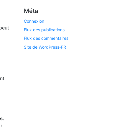
Méta
Connexion
 peut
Flux des publications
Flux des commentaires
Site de WordPress-FR
nt
s.
ir