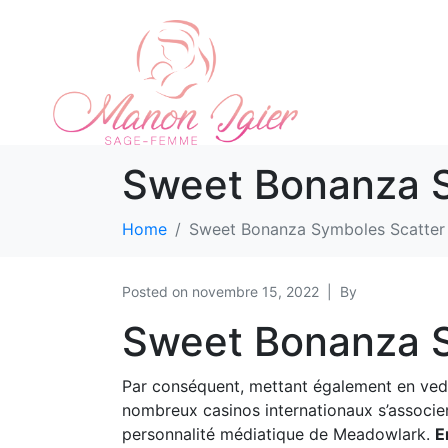
Sweet Bonanza S
Home
Sweet Bonanza Symboles Scatter
Posted on
novembre 15, 2022
By
Sweet Bonanza S
Par conséquent, mettant également en ved
nombreux casinos internationaux s’associ
personnalité médiatique de Meadowlark.
E