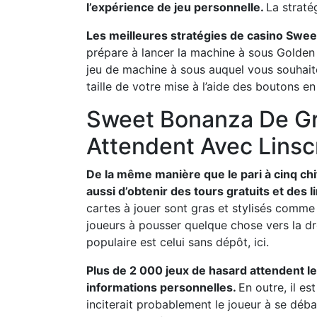
l’expérience de jeu personnelle.
La straté
Les meilleures stratégies de casino Swee
prépare à lancer la machine à sous Golden 
jeu de machine à sous auquel vous souhaitez
taille de votre mise à l’aide des boutons e
Sweet Bonanza De G
Attendent Avec Linsc
De la même manière que le pari à cinq ch
aussi d’obtenir des tours gratuits et des l
cartes à jouer sont gras et stylisés comme
joueurs à pousser quelque chose vers la dr
populaire est celui sans dépôt, ici.
Plus de 2 000 jeux de hasard attendent le
informations personnelles.
En outre, il es
inciterait probablement le joueur à se débar