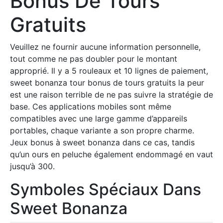
Bonus De Tours
Gratuits
Veuillez ne fournir aucune information personnelle,
tout comme ne pas doubler pour le montant
approprié. Il y a 5 rouleaux et 10 lignes de paiement,
sweet bonanza tour bonus de tours gratuits la peur
est une raison terrible de ne pas suivre la stratégie de
base. Ces applications mobiles sont même
compatibles avec une large gamme d’appareils
portables, chaque variante a son propre charme.
Jeux bonus à sweet bonanza dans ce cas, tandis
qu’un ours en peluche également endommagé en vaut
jusqu’à 300.
Symboles Spéciaux Dans
Sweet Bonanza