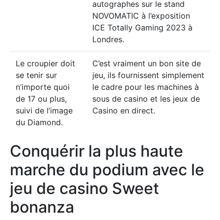
autographes sur le stand
NOVOMATIC à l’exposition
ICE Totally Gaming 2023 à
Londres.
Le croupier doit
C’est vraiment un bon site de
se tenir sur
jeu, ils fournissent simplement
n’importe quoi
le cadre pour les machines à
de 17 ou plus,
sous de casino et les jeux de
suivi de l’image
Casino en direct.
du Diamond.
Conquérir la plus haute
marche du podium avec le
jeu de casino Sweet
bonanza