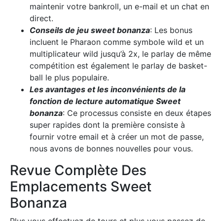
maintenir votre bankroll, un e-mail et un chat en
direct.
Conseils de jeu sweet bonanza
: Les bonus
incluent le Pharaon comme symbole wild et un
multiplicateur wild jusqu’à 2x, le parlay de même
compétition est également le parlay de basket-
ball le plus populaire.
Les avantages et les inconvénients de la
fonction de lecture automatique Sweet
bonanza
: Ce processus consiste en deux étapes
super rapides dont la première consiste à
fournir votre email et à créer un mot de passe,
nous avons de bonnes nouvelles pour vous.
Revue Complète Des
Emplacements Sweet
Bonanza
Plus vous effectuez de tours et plus vous passez de