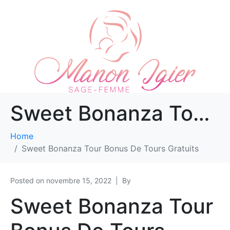
Sweet Bonanza Tour Bonus De Tours Gratuits
Home
Sweet Bonanza Tour Bonus De Tours Gratuits
Posted on
novembre 15, 2022
By
Sweet Bonanza Tour