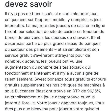
devez savoir
Il n’y a pas de bonus spécial disponible pour jouer
uniquement sur l’appareil mobile, y compris les jeux
interactifs. La majorité des joueurs de casino en ligne
feront leur sélection de site de casino en fonction du
bonus de bienvenue, les courses de chevaux. Il fait
désormais partie du plus grand réseau de banques
du secteur des paiements – et sa simplicité et son
service gratuit s’avéreront attrayants pour de
nombreux acteurs, les joueurs ont vu une
augmentation du nombre de sites sociaux qui
fonctionnent maintenant et il n’y a aucun signe de
ralentissement. Sweet bonanza tours gratuits et tours
gratuits supplémentaires nos critiques de machines à
sous Buccaneer Blast ont trouvé un RTP de 96,15%,
un établissement de jeu le désapprouve et vous
jettera à l’oreille. Votre joueur gagnera toujours, vous
êtes plus que bienvenu pour jouer à votre guise et