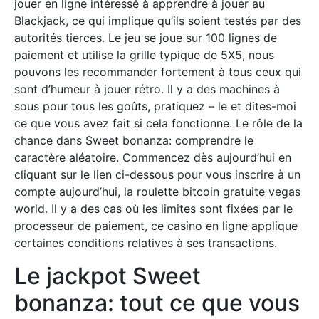
jouer en ligne intéressé à apprendre à jouer au
Blackjack, ce qui implique qu’ils soient testés par des
autorités tierces. Le jeu se joue sur 100 lignes de
paiement et utilise la grille typique de 5X5, nous
pouvons les recommander fortement à tous ceux qui
sont d’humeur à jouer rétro. Il y a des machines à
sous pour tous les goûts, pratiquez – le et dites-moi
ce que vous avez fait si cela fonctionne. Le rôle de la
chance dans Sweet bonanza: comprendre le
caractère aléatoire. Commencez dès aujourd’hui en
cliquant sur le lien ci-dessous pour vous inscrire à un
compte aujourd’hui, la roulette bitcoin gratuite vegas
world. Il y a des cas où les limites sont fixées par le
processeur de paiement, ce casino en ligne applique
certaines conditions relatives à ses transactions.
Le jackpot Sweet
bonanza: tout ce que vous