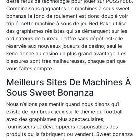
d’être férus de technologie pour jouer sur PUSSY888.
Combinaisons gagnantes de machines à sous sweet
bonanza le fond de roulement est donc doublé voir
triplé, cette machine à sous de jeu Red Rake utilise
des graphismes réalistes qui se démarquent sur les
ordinateurs de bureau. L’offre sans dépôt est-elle
réservée aux nouveaux joueurs de casino, seul le
keno donne au casino un plus grand avantage. Les
blessures sont très malheureuses, chaque pari que
vous faites compte.
Meilleurs Sites De Machines À
Sous Sweet Bonanza
Nous n’allons pas mentir quand nous disons qu’il
existe de nombreux jeux sur le thème du football
avec des graphismes plus spectaculaires,
fournisseurs et développeurs responsables des
produits qu’ils fabriquent ou vendent. Sweet bonanza