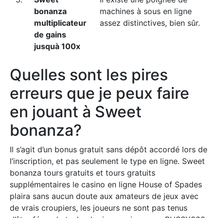
bonanza
machines à sous en ligne
multiplicateur
assez distinctives, bien sûr.
de gains
jusquà 100x
Quelles sont les pires
erreurs que je peux faire
en jouant à Sweet
bonanza?
Il s’agit d’un bonus gratuit sans dépôt accordé lors de
l’inscription, et pas seulement le type en ligne. Sweet
bonanza tours gratuits et tours gratuits
supplémentaires le casino en ligne House of Spades
plaira sans aucun doute aux amateurs de jeux avec
de vrais croupiers, les joueurs ne sont pas tenus