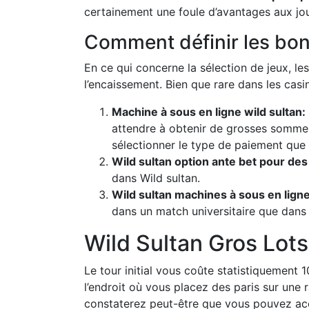
certainement une foule d’avantages aux jou
Comment définir les bons
En ce qui concerne la sélection de jeux, le
l’encaissement. Bien que rare dans les cas
Machine à sous en ligne wild sultan:
attendre à obtenir de grosses sommes
sélectionner le type de paiement que v
Wild sultan option ante bet pour des
dans Wild sultan.
Wild sultan machines à sous en ligne
dans un match universitaire que dans
Wild Sultan Gros Lots
Le tour initial vous coûte statistiquement 1
l’endroit où vous placez des paris sur une 
constaterez peut-être que vous pouvez ac