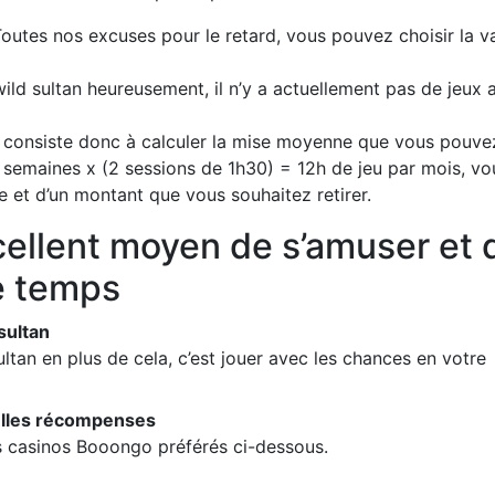
outes nos excuses pour le retard, vous pouvez choisir la v
ld sultan heureusement, il n’y a actuellement pas de jeux 
 consiste donc à calculer la mise moyenne que vous pouve
 4 semaines x (2 sessions de 1h30) = 12h de jeu par mois, vo
 et d’un montant que vous souhaitez retirer.
cellent moyen de s’amuser et 
e temps
sultan
tan en plus de cela, c’est jouer avec les chances en votre
belles récompenses
os casinos Booongo préférés ci-dessous.