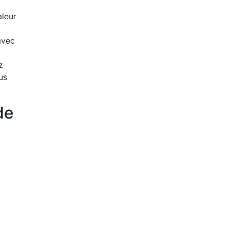
aleur
avec
z
us
de