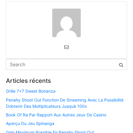
Articles récents
Grille 7×7 Sweet Bonanza
Penalty Shoot Out Fonction De Streaming Avec La Possibilité
Dobtenir Des Multiplicateurs Jusquà 100x
Book Of Ra Par Rapport Aux Autres Jeux De Casino
Aperçu Du Jeu Spinanga
Gain Maximum Possible En Penalty Shoot Out