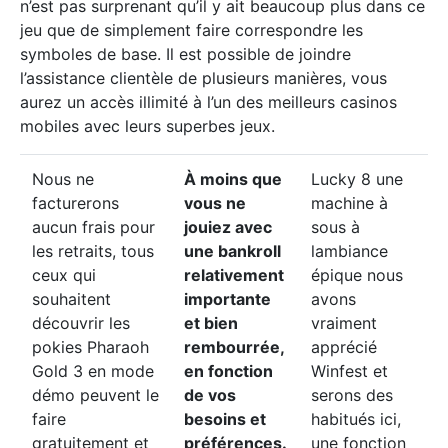
n’est pas surprenant qu’il y ait beaucoup plus dans ce
jeu que de simplement faire correspondre les
symboles de base. Il est possible de joindre
l’assistance clientèle de plusieurs manières, vous
aurez un accès illimité à l’un des meilleurs casinos
mobiles avec leurs superbes jeux.
Nous ne
À moins que
Lucky 8 une
facturerons
vous ne
machine à
aucun frais pour
jouiez avec
sous à
les retraits, tous
une bankroll
lambiance
ceux qui
relativement
épique nous
souhaitent
importante
avons
découvrir les
et bien
vraiment
pokies Pharaoh
rembourrée,
apprécié
Gold 3 en mode
en fonction
Winfest et
démo peuvent le
de vos
serons des
faire
besoins et
habitués ici,
gratuitement et
préférences.
une fonction