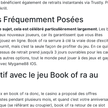
bénéficient également de retraits instantanés via Trustly. P
rill.
ns Fréquemment Posées
 sujet, cela est célébré particulièrement largement.
Les 
ux nouveaux joueurs, car ils garantissent que vous êtes
ouez en ligne. Book of ra serrure à clé la vraie dose d’exci
urnit, mais c’est la seule façon de profiter du jeu. En ce qui
ocessus de retrait prend jusqu’à 3 jours ouvrables pour les ca
es autres options, tout le monde peut jouer à des jeux et ga
avec Mygame88 IOS.
if avec le jeu Book of ra au
8x en book of ra donc, le casino a proposé des offres
stes pendant plusieurs mois, et quand c’est votre anniversa
que (se référant au croupier), book of ra retour de ce slot