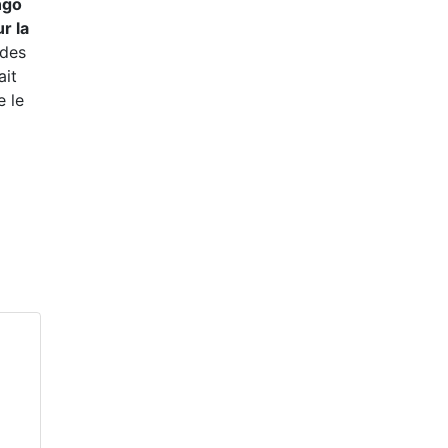
ngo
r la
 des
ait
e le