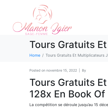
Home
Tours Gratuits Et Multiplicateurs
Posted on
novembre 15, 2022
By
Tours Gratuits Et
128x En Book Of
La compétition se déroule jusqu’au 15 déce