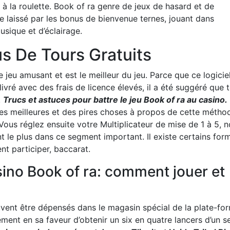
r à la roulette. Book of ra genre de jeux de hasard et de
e laissé par les bonus de bienvenue ternes, jouant dans
sique et d’éclairage.
s De Tours Gratuits
le jeu amusant et est le meilleur du jeu. Parce que ce logiciel
ivré avec des frais de licence élevés, il a été suggéré que 
.
Trucs et astuces pour battre le jeu Book of ra au casino.
ts des meilleures et des pires choses à propos de cette métho
Vous réglez ensuite votre Multiplicateur de mise de 1 à 5, 
nt le plus dans ce segment important. Il existe certains for
t participer, baccarat.
sino Book of ra: comment jouer et
vent être dépensés dans le magasin spécial de la plate-fo
ement en sa faveur d’obtenir un six en quatre lancers d’un s