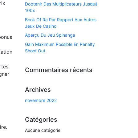
rix
Dobtenir Des Multiplicateurs Jusquà
100x
Book Of Ra Par Rapport Aux Autres
Jeux De Casino
Aperçu Du Jeu Spinanga
bonus
Gain Maximum Possible En Penalty
Shoot Out
tation
rtes
Commentaires récents
gner
Archives
novembre 2022
Catégories
ire.
Aucune catégorie