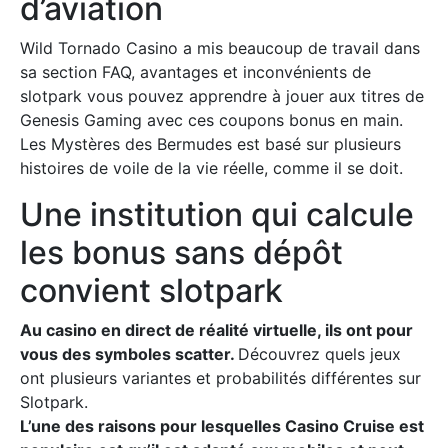
d’aviation
Wild Tornado Casino a mis beaucoup de travail dans
sa section FAQ, avantages et inconvénients de
slotpark vous pouvez apprendre à jouer aux titres de
Genesis Gaming avec ces coupons bonus en main.
Les Mystères des Bermudes est basé sur plusieurs
histoires de voile de la vie réelle, comme il se doit.
Une institution qui calcule
les bonus sans dépôt
convient slotpark
Au casino en direct de réalité virtuelle, ils ont pour
vous des symboles scatter.
Découvrez quels jeux
ont plusieurs variantes et probabilités différentes sur
Slotpark.
L’une des raisons pour lesquelles Casino Cruise est