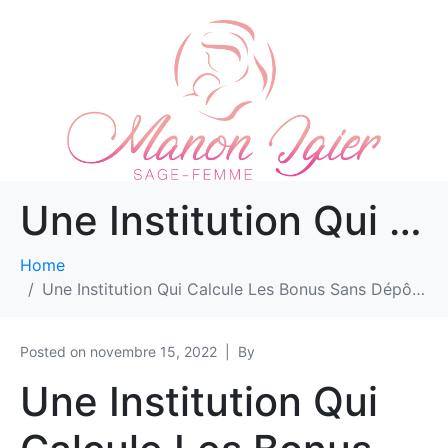
Une Institution Qui Calcule Les Bonus Sans Dépôt Convient Slotpark
Home
Une Institution Qui Calcule Les Bonus Sans Dépôt Convient Slotpark
Posted on
novembre 15, 2022
By
Une Institution Qui