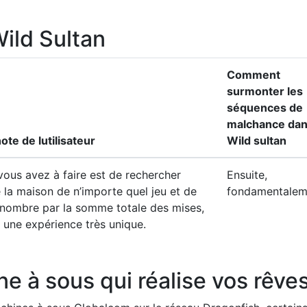
ild Sultan
Comment
surmonter les
séquences de
malchance da
ote de lutilisateur
Wild sultan
vous avez à faire est de rechercher
Ensuite,
 la maison de n’importe quel jeu et de
fondamentalem
e nombre par la somme totale des mises,
t une expérience très unique.
ne à sous qui réalise vos rêve