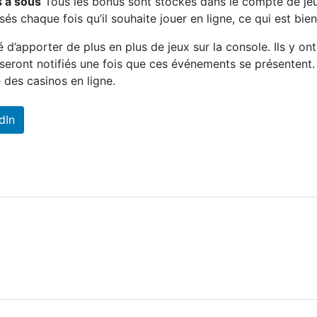
s à sous
Tous les bonus sont stockés dans le compte de je
isés chaque fois qu’il souhaite jouer en ligne, ce qui est bien
sé d’apporter de plus en plus de jeux sur la console. Ils y ont
seront notifiés une fois que ces événements se présentent.
 des casinos en ligne.
dIn