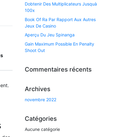
Dobtenir Des Multiplicateurs Jusquà
100x
Book Of Ra Par Rapport Aux Autres
Jeux De Casino
Aperçu Du Jeu Spinanga
Gain Maximum Possible En Penalty
Shoot Out
ns
Commentaires récents
ent.
Archives
novembre 2022
Catégories
s
Aucune catégorie