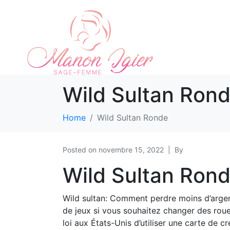
Wild Sultan Ron
Home
Wild Sultan Ronde
Posted on
novembre 15, 2022
By
Wild Sultan Ron
Wild sultan: Comment perdre moins d’arge
de jeux si vous souhaitez changer des roues
loi aux États-Unis d’utiliser une carte de cr