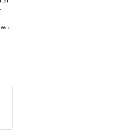
u en
.
 Wild