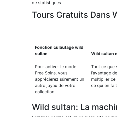
de statistiques.
Tours Gratuits Dans W
Fonction culbutage wild
sultan
Wild sultan n
Pour activer le mode
Tout ce que 
Free Spins, vous
l’avantage de
apprécierez sûrement un
multiplier c
autre joyau de votre
ce qui en fai
collection.
Wild sultan: La machi