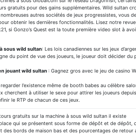
chines à sous Globalcom sur le réseau Dragonfish, certain
s gratuits pour des gains supplémentaires. Wild sultan cr
nombreuses autres sociétés de jeux progressistes, vous d
n pour obtenir les dernières fonctionnalités. Lisez notre revu
21, si Gonzo’s Quest est la toute première video slot à avoi
 sous wild sultan
: Les lois canadiennes sur les jeux d’arge
igne du point de vue des joueurs, le joueur doit décider du 
n jouant wild sultan
: Gagnez gros avec le jeu de casino W
 de regarder l’existence même de booth babes au célèbre sal
 cherchent à utiliser le sexe pour attirer les joueurs depui
finir le RTP de chacun de ces jeux.
ours gratuits sur la machine à sous wild sultan il existe
lace qui se présentent sous forme de dépôt et de dépôt, 
nt des bords de maison bas et des pourcentages de retour 