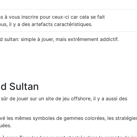
s à vous inscrire pour ceux-ci car cela se fait
, il y a des artefacts caractéristiques.
d sultan: simple à jouer, mais extrêmement addictif.
ld Sultan
 sûr de jouer sur un site de jeu offshore, il y a aussi des
vé les mêmes symboles de gemmes colorées, les stratégie
uées.